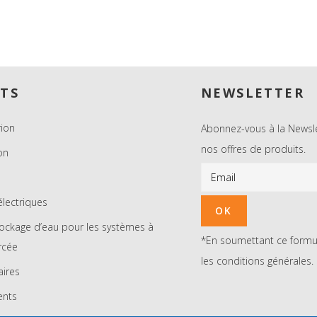
TS
NEWSLETTER
ion
Abonnez-vous à la Newsle
nos offres de produits.
on
s
électriques
tockage d’eau pour les systèmes à
*En soumettant ce formul
orcée
les conditions générales.
aires
ents