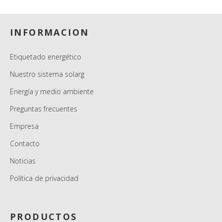
en contacto con el departamento técnico de la
empresa para que ello realice un estudio relativo y
Footer
luego concluir en la selección del sistema adecuado.
INFORMACION
Etiquetado energético
Nuestro sistema solarg
Energía y medio ambiente
Preguntas frecuentes
Empresa
Contacto
Noticias
Política de privacidad
PRODUCTOS