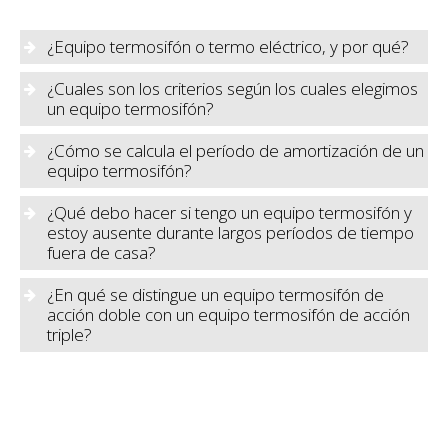
¿Equipo termosifón o termo eléctrico, y por qué?
¿Cuales son los criterios según los cuales elegimos
un equipo termosifón?
El criterio principal para elegir un equipo termosifón
¿Cómo se calcula el período de amortización de un
es el requerimiento diario de agua caliente, que
equipo termosifón?
normalmente equivale a 40 litros por persona,
¿Qué debo hacer si tengo un equipo termosifón y
excepto casos muy específicos. Un segundo criterio
estoy ausente durante largos períodos de tiempo
es el aspecto económico. NOBEL, con un sentido de
fuera de casa?
responsabilidad a sus clientes, ofrece muchos
¿En qué se distingue un equipo termosifón de
modelos según las capacidades económicas y las
acción doble con un equipo termosifón de acción
triple?
características de cada mercado.
Cuando se trata de grandes instalaciones, donde
existen necesidades particulares aumentadas para
suministro de agua caliente continuo, debe ponerse