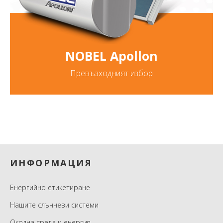
NOBEL Apollon
Превъзходният избор
Footer
ИНФОРМАЦИЯ
Енергийно етикетиране
Нашите слънчеви системи
Околна среда и енергия