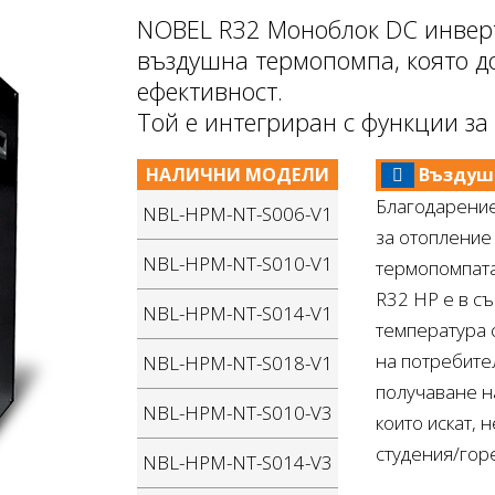
NOBEL R32 Моноблок DC инверт
въздушна термопомпа, която д
ефективност.
Той е интегриран с функции за
НАЛИЧНИ МОДЕЛИ
Въздушн
Благодарение
NBL-HPM-NT-S006-V1
за отопление
NBL-HPM-NT-S010-V1
термопомпата
R32 HP е в съ
NBL-HPM-NT-S014-V1
температура 
на потребите
NBL-HPM-NT-S018-V1
получаване н
NBL-HPM-NT-S010-V3
които искат, 
студения/гор
NBL-HPM-NT-S014-V3