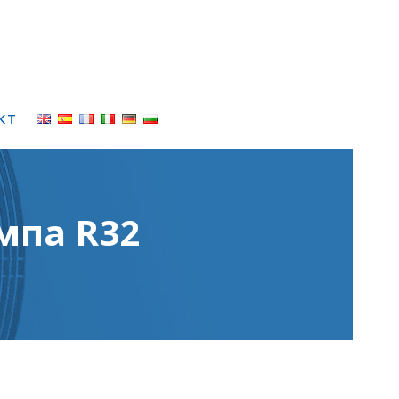
КТ
мпа R32