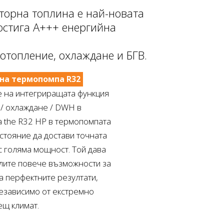
орна топлина е най-новата
остига A+++ енергийна
 отопление, охлаждане и БГВ.
а термопомпа R32
 на интегриращата функция
 / охлаждане / DWH в
 the R32 HP в термопомпата
стояние да достави точната
с голяма мощност. Той дава
лите повече възможности за
а перфектните резултати,
независимо от екстремно
ещ климат.