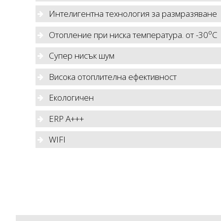
Интелигентна технология за размразяване
o
Отопление при ниска температура. от -30
C
Супер нисък шум
Висока отоплителна ефективност
Екологичен
ERP A+++
WIFI