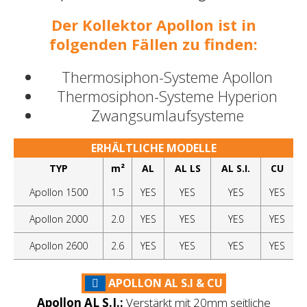
Der Kollektor Apollon ist in
folgenden Fällen zu finden:
Thermosiphon-Systeme Apollon
Thermosiphon-Systeme Hyperion
Zwangsumlaufsysteme
ERHÄLTLICHE MODELLE
TYP
m²
AL
AL LS
AL S.I.
CU
Αpollon 1500
1.5
YES
YES
YES
YES
Apollon 2000
2.0
YES
YES
YES
YES
Apollon 2600
2.6
YES
YES
YES
YES
APOLLON AL S.I & CU
Apollon AL S.I.:
Verstärkt mit 20mm seitliche